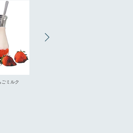
ちごミルク
美都いちごスムージー
美都